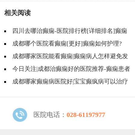
急预案演练
痫的原因是什么?
相关阅读
四川去哪治癫痫-医院排行榜[详细排名]癫痫
治疗怎么治比较好?
成都哪个医院看癫痫[更好]癫痫如何护理?
成都哪家医院能看癫痫|癫痫病人怎样避免发
病?
今日关注|成都治癫痫好的医院推荐-癫痫患者
怎样正确用药?
成都哪家癫痫病医院好|宝宝癫疯病可以治疗
好吗?
医院电话：
028-61197977