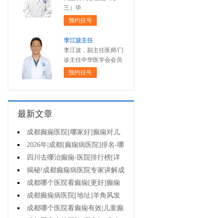
三）毕
预约挂号
李江波主任
李江波，副主任医师/门
诊主任中华医学会会员
预约挂号
最新文章
成都癫痫医院[哪家好]癫痫对儿
童病人心理有影响吗?
2026年|成都[癫痫病医院]排名-哪
些不良习惯能诱发癫痫?
四川去哪治癫痫-医院排行榜[详
细排名]癫痫治疗怎么治比较好?
揭秘!成都癫痫病医院专家讲解成
都哪一个医院能治疗癫痫?
成都哪个医院看癫痫[更好]癫痫
如何护理?
成都癫痫病医院[地址]羊角风发
作频率?
成都哪个医院看癫痫有效|儿童癫