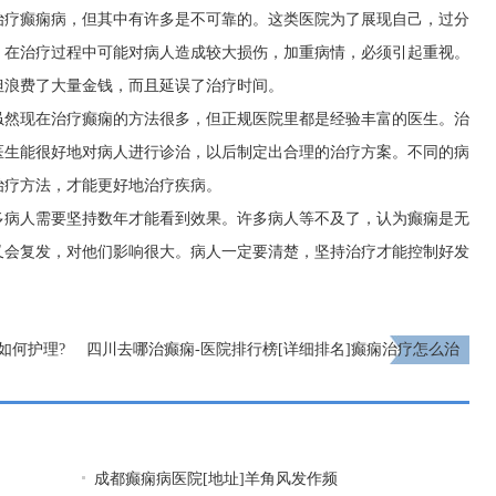
治疗癫痫病，但其中有许多是不可靠的。这类医院为了展现自己，过分
，在治疗过程中可能对病人造成较大损伤，加重病情，必须引起重视。
但浪费了大量金钱，而且延误了治疗时间。
虽然现在治疗癫痫的方法很多，但正规医院里都是经验丰富的医生。治
医生能很好地对病人进行诊治，以后制定出合理的治疗方案。不同的病
治疗方法，才能更好地治疗疾病。
多病人需要坚持数年才能看到效果。许多病人等不及了，认为癫痫是无
又会复发，对他们影响很大。病人一定要清楚，坚持治疗才能控制好发
如何护理?
四川去哪治癫痫-医院排行榜[详细排名]癫痫治疗怎么治
比较好?
下一页
成都癫痫病医院[地址]羊角风发作频