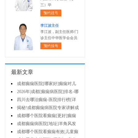
三）毕
预约挂号
李江波主任
李江波，副主任医师/门
诊主任中华医学会会员
预约挂号
最新文章
成都癫痫医院[哪家好]癫痫对儿
童病人心理有影响吗?
2026年|成都[癫痫病医院]排名-哪
些不良习惯能诱发癫痫?
四川去哪治癫痫-医院排行榜[详
细排名]癫痫治疗怎么治比较好?
揭秘!成都癫痫病医院专家讲解成
都哪一个医院能治疗癫痫?
成都哪个医院看癫痫[更好]癫痫
如何护理?
成都癫痫病医院[地址]羊角风发
作频率?
成都哪个医院看癫痫有效|儿童癫