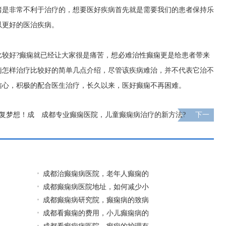
绪是非常不利于治疗的，想要医好疾病首先就是需要我们的患者保持乐
以更好的医治疾病。
比较好?癫痫就已经让大家很是痛苦，想必难治性癫痫更是给患者带来
痫怎样治疗比较好的简单几点介绍，尽管该疾病难治，并不代表它治不
信心，积极的配合医生治疗，长久以来，医好癫痫不再困难。
康复梦想！成
成都专业癫痫医院，儿童癫痫病治疗的新方法?
下一
页
成都治癫痫病医院，老年人癫痫的
成都癫痫病医院地址，如何减少小
成都癫痫病研究院，癫痫病的致病
成都看癫痫的费用，小儿癫痫病的