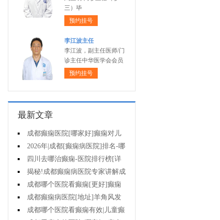
三）毕
预约挂号
李江波主任
李江波，副主任医师/门
诊主任中华医学会会员
预约挂号
最新文章
成都癫痫医院[哪家好]癫痫对儿
童病人心理有影响吗?
2026年|成都[癫痫病医院]排名-哪
些不良习惯能诱发癫痫?
四川去哪治癫痫-医院排行榜[详
细排名]癫痫治疗怎么治比较好?
揭秘!成都癫痫病医院专家讲解成
都哪一个医院能治疗癫痫?
成都哪个医院看癫痫[更好]癫痫
如何护理?
成都癫痫病医院[地址]羊角风发
作频率?
成都哪个医院看癫痫有效|儿童癫