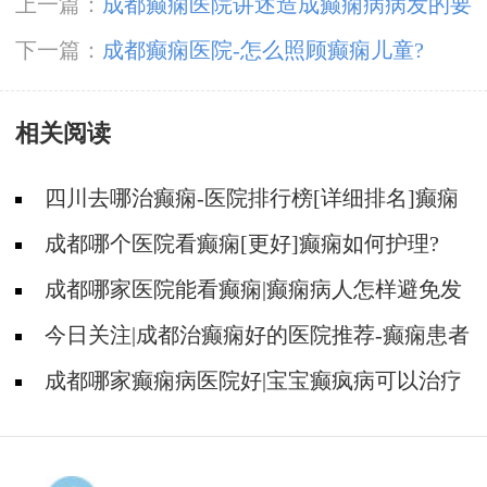
上一篇：
成都癫痫医院讲述造成癫痫病病发的要
素有什么?
下一篇：
成都癫痫医院-怎么照顾癫痫儿童?
相关阅读
四川去哪治癫痫-医院排行榜[详细排名]癫痫
治疗怎么治比较好?
成都哪个医院看癫痫[更好]癫痫如何护理?
成都哪家医院能看癫痫|癫痫病人怎样避免发
病?
今日关注|成都治癫痫好的医院推荐-癫痫患者
怎样正确用药?
成都哪家癫痫病医院好|宝宝癫疯病可以治疗
好吗?