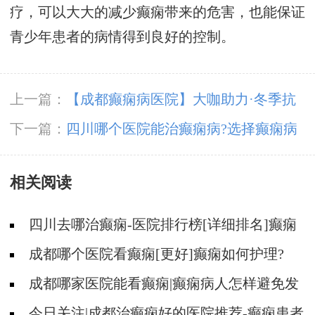
疗，可以大大的减少癫痫带来的危害，也能保证
青少年患者的病情得到良好的控制。
上一篇：
【成都癫痫病医院】大咖助力·冬季抗
癫，11月23-24日，癫痫病友足不出川，即可看
下一篇：
四川哪个医院能治癫痫病?选择癫痫病
诊北京三甲大咖!
医院要注意什么?
相关阅读
四川去哪治癫痫-医院排行榜[详细排名]癫痫
治疗怎么治比较好?
成都哪个医院看癫痫[更好]癫痫如何护理?
成都哪家医院能看癫痫|癫痫病人怎样避免发
病?
今日关注|成都治癫痫好的医院推荐-癫痫患者