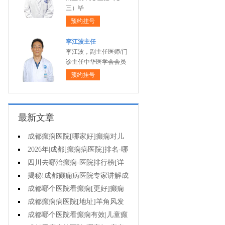
三）毕
预约挂号
李江波主任
李江波，副主任医师/门
诊主任中华医学会会员
预约挂号
最新文章
成都癫痫医院[哪家好]癫痫对儿
童病人心理有影响吗?
2026年|成都[癫痫病医院]排名-哪
些不良习惯能诱发癫痫?
四川去哪治癫痫-医院排行榜[详
细排名]癫痫治疗怎么治比较好?
揭秘!成都癫痫病医院专家讲解成
都哪一个医院能治疗癫痫?
成都哪个医院看癫痫[更好]癫痫
如何护理?
成都癫痫病医院[地址]羊角风发
作频率?
成都哪个医院看癫痫有效|儿童癫