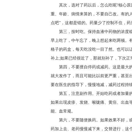
其次，选对了药以后，怎么吃呢?核心
重、年龄、病情来算的，不要自己改。有的人
点吧”，这都是错的。药量少了控制不住，药
第三，按时吃。保持血液中药物的浓度
早上吃了，中午忘了，晚上想起来吃两顿。
格子的药盒，每天吃没吃一目了然。也可以
补上;如果已经很近了，那就别补了，下次正
第四，不要擅自停药或减药。这是最大
就大发作了，而且可能比以前更严重，甚至
要在医生的指导下，慢慢地减，减药过程持
第五，注意副作用。开始吃药或者加量
如果出现皮疹、发烧、喉咙痛、黄疸、出血
能、血常规。
第六，不要随便换药。如果效果不好，
药加上去、老药慢慢减下来，交替进行，这