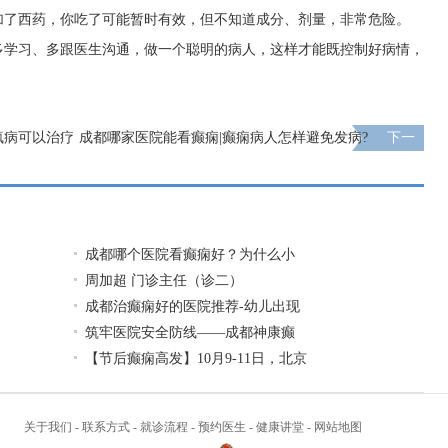
加了西药，你吃了可能暂时有效，但不知道成分、剂量，非常危险。
多学习、多跟医生沟通，做一个聪明的病人，这样才能既控制好病情，
疯病可以治疗
成都哪家医院能看癫痫|癫痫病人怎样避免发病?
下一
页
成都哪个医院看癫痫好？为什么小
周加超 门诊主任（诊二）
成都治癫痫好的医院推荐-幼儿出现
筑牢医院安全防线——成都神康癫
【节后癫痫高发】10月9-11日，北京
关于我们
-
联系方式
-
就诊流程
-
预约医生
-
健康讲堂
-
网站地图