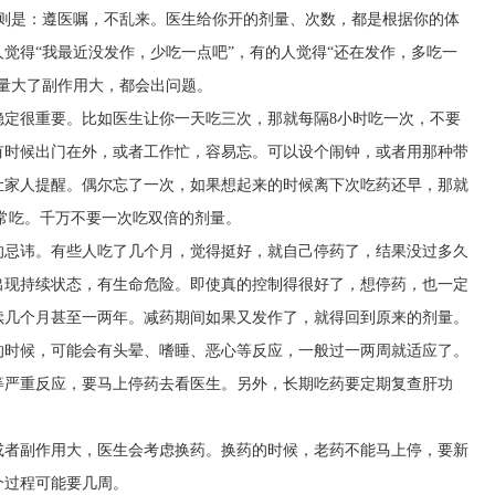
原则是：遵医嘱，不乱来。医生给你开的剂量、次数，都是根据你的体
觉得“我最近没发作，少吃一点吧”，有的人觉得“还在发作，多吃一
量大了副作用大，都会出问题。
稳定很重要。比如医生让你一天吃三次，那就每隔8小时吃一次，不要
有时候出门在外，或者工作忙，容易忘。可以设个闹钟，或者用那种带
让家人提醒。偶尔忘了一次，如果想起来的时候离下次吃药还早，那就
常吃。千万不要一次吃双倍的剂量。
的忌讳。有些人吃了几个月，觉得挺好，就自己停药了，结果没过多久
出现持续状态，有生命危险。即使真的控制得很好了，想停药，也一定
续几个月甚至一两年。减药期间如果又发作了，就得回到原来的剂量。
的时候，可能会有头晕、嗜睡、恶心等反应，一般过一两周就适应了。
等严重反应，要马上停药去看医生。另外，长期吃药要定期复查肝功
或者副作用大，医生会考虑换药。换药的时候，老药不能马上停，要新
个过程可能要几周。