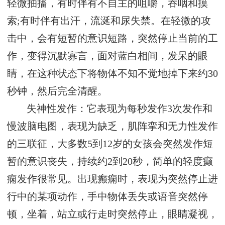
轻微抽搐，有时伴有不自主的咀嚼，吞咽和摸
索;有时伴有出汗，流涎和尿失禁。在轻微的攻
击中，会有短暂的意识短路，突然停止当前的工
作，变得沉默寡言，面对蓝白相间，发呆的眼
睛，在这种状态下将物体不知不觉地掉下来约30
秒钟，然后完全清醒。
失神性发作：它表现为每秒发作3次发作和
慢波脑电图，表现为缺乏，肌阵挛和无力性发作
的三联征，大多数5到12岁的女孩会突然发作短
暂的意识丧失，持续约2到20秒，简单的轻度癫
痫发作很常见。出现癫痫时，表现为突然停止进
行中的某项动作，手中物体丢失或语音突然停
顿，坐着，站立或行走时突然停止，眼睛凝视，