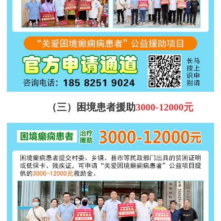
（三）困境
患者
援
助
3000
-1
2
000
元