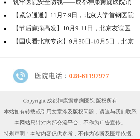
院能治疗癫痫?
筑牢医院安全防线——成都神康癫痫医院消
防安全培训纪实
【紧急通通】11月7-9日，北京大学首钢医院
神经内科胡颖教授亲临成都会诊，破解癫痫疑难
【节后癫痫高发】10月9-11日，北京友谊医
院陈葵博士免费会诊+治疗援助，破解癫痫难
【国庆看北京专家】9月30日-10月5日，北京
题！
天坛&首钢医院两大专家蓉城亲诊+癫痫大额救
助，速约！
医院电话：
028-61197977
Copyright 成都神康癫痫病医院 版权所有
本站如有转载或引用文章涉及版权问题，请速与我们联系
本网站只针对内部交流平台，不作为广告宣传。
特别声明：本站内容仅供参考，不作为诊断及医疗依据。