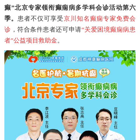
癫”
北京专家领衔癫痫病多学科会诊活动
第
六
季
。
患者不仅可享受
京川知名癫痫专家免费会
诊
，符合条件患者还可申请
“关爱困境癫痫病患
者”公益项目救助金
。