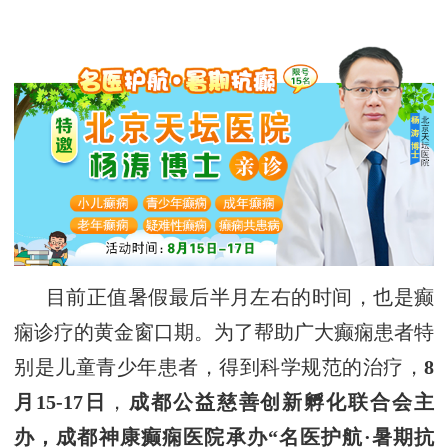
目前正值暑假最后半月左右的时间，也是癫
痫诊疗的黄金窗口期。为了帮助广大癫痫患者特
别是儿童青少年患者，得到科学规范的治疗，
8
月
15
-
17
日
，
成都公益慈善创新孵化联合会
主
办，
成都神康癫痫医院
承办
“名医护航·暑期抗