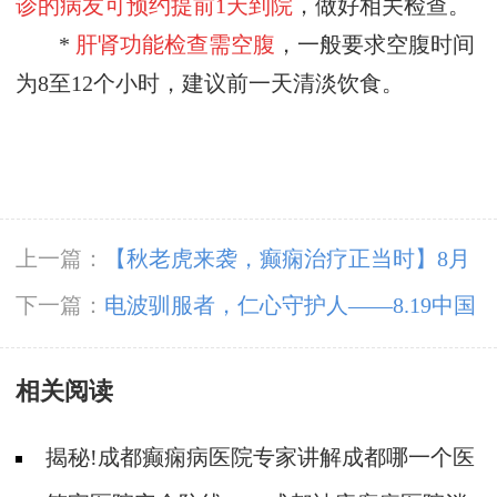
诊的病友可预约
提前
1天到院
，做好相关检查。
*
肝肾功能检查需空腹
，一般要求空腹时间
为
8至12个小时，建议前一天清淡饮食。
上一篇：
【秋老虎来袭，癫痫治疗正当时】8月
8-10日，北京癫痫名医周立春博士领衔暑期会
下一篇：
电波驯服者，仁心守护人——8.19中国
诊，速约！
医师节致敬神康抗癫团队
相关阅读
揭秘!成都癫痫病医院专家讲解成都哪一个医