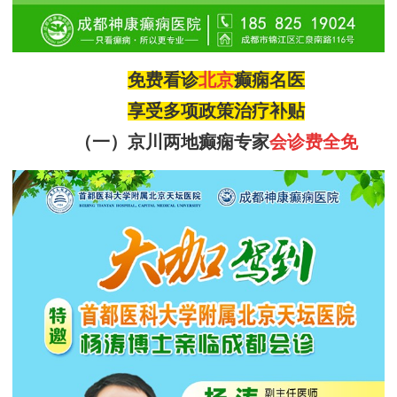
免费看诊
北京
癫痫名医
享受多项政策治疗补贴
（一）
京川两地癫痫专家
会诊费全免