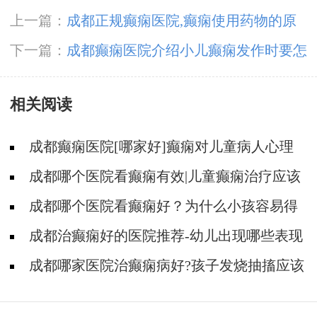
上一篇：
成都正规癫痫医院,癫痫使用药物的原
则是什么?
下一篇：
成都癫痫医院介绍小儿癫痫发作时要怎
样进行急救?
相关阅读
成都癫痫医院[哪家好]癫痫对儿童病人心理
有影响吗?
成都哪个医院看癫痫有效|儿童癫痫治疗应该
注意什么?
成都哪个医院看癫痫好？为什么小孩容易得
癫痫?
成都治癫痫好的医院推荐-幼儿出现哪些表现
可能是癫痫？
成都哪家医院治癫痫病好?孩子发烧抽搐应该
怎么做?