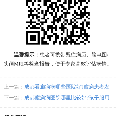
温馨提示‌：
患者可携带既往病历、脑电图/
头颅MRI等检查报告，便于专家高效评估病情‌。
上一篇：
成都看癫痫病哪些医院好?癫痫患者发
作有哪些症状?
下一篇：
成都癫痫病医院哪里比较好?孩子服用
癫痫药物会不会影响智力发育?