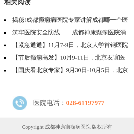
相关阅读
揭秘!成都癫痫病医院专家讲解成都哪一个医
院能治疗癫痫?
筑牢医院安全防线——成都神康癫痫医院消
防安全培训纪实
【紧急通通】11月7-9日，北京大学首钢医院
神经内科胡颖教授亲临成都会诊，破解癫痫疑难
【节后癫痫高发】10月9-11日，北京友谊医
院陈葵博士免费会诊+治疗援助，破解癫痫难
【国庆看北京专家】9月30日-10月5日，北京
题！
天坛&首钢医院两大专家蓉城亲诊+癫痫大额救
助，速约！
医院电话：
028-61197977
Copyright 成都神康癫痫病医院 版权所有