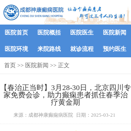
医院首页
医院概括
医院医生
医院新闻
医院环境
来院路线
就诊流程
预约医生
首页
>>
医院新闻
>> 正文
【春治正当时】‌3月28-30日，北京四川专
家免费会诊，助力癫痫患者抓住春季治
疗黄金期
来源：成都神康癫痫病医院
日期：2025-03-21