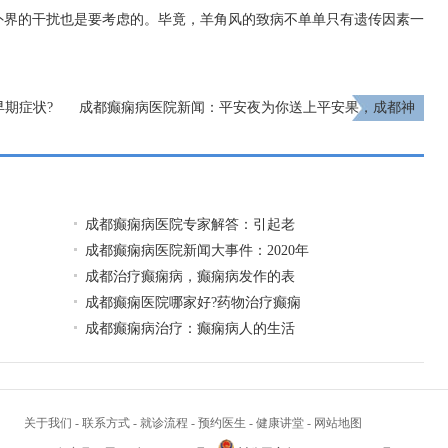
外界的干扰也是要考虑的。毕竟，羊角风的致病不单单只有遗传因素一
早期症状?
成都癫痫病医院新闻：平安夜为你送上平安果，成都神
康癫痫医院祝福大家新的一年平平安安，健康顺遂!
下一页
成都癫痫病医院专家解答：引起老
成都癫痫病医院新闻大事件：2020年
成都治疗癫痫病，癫痫病发作的表
成都癫痫医院哪家好?药物治疗癫痫
成都癫痫病治疗：癫痫病人的生活
关于我们
-
联系方式
-
就诊流程
-
预约医生
-
健康讲堂
-
网站地图