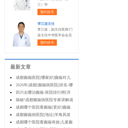
三）毕
预约挂号
李江波主任
李江波，副主任医师/门
诊主任中华医学会会员
预约挂号
最新文章
成都癫痫医院[哪家好]癫痫对儿
童病人心理有影响吗?
2026年|成都[癫痫病医院]排名-哪
些不良习惯能诱发癫痫?
四川去哪治癫痫-医院排行榜[详
细排名]癫痫治疗怎么治比较好?
揭秘!成都癫痫病医院专家讲解成
都哪一个医院能治疗癫痫?
成都哪个医院看癫痫[更好]癫痫
如何护理?
成都癫痫病医院[地址]羊角风发
作频率?
成都哪个医院看癫痫有效|儿童癫