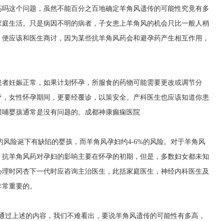
高吗这个问题，虽然不能百分之百地确定羊角风遗传的可能性究竟有多
家庭生活。只是病因不明的病者，子女患上羊角风的机会只比一般人稍
，便应该和医生商讨，因为某些抗羊角风药会和避孕药产生相互作用，
患者妊娠正常，如果计划怀孕，所服食的药物可能需要更改或调节分
疗，女性怀孕期间，更要经覆诊，以策安全。产科医生也应该知道你患
喂哺婴孩通常是没有问题的。
成都神康癫痫医院
的风险诞下有缺陷的婴孩，而羊角风孕妇约4-6%的风险。对于羊角风
。抗羊角风药对孕妇的影响主要在怀孕的初期，但是，多数妇女都未知
心理时冈杏下一代时应咨询主治医生，此括家庭医生，神经内科医生及
非常重要的。
?通过上述的内容，我们不难看出，要说羊角风遗传的可能性有多高，