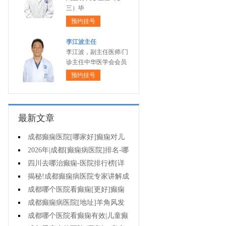
三）毕
预约挂号
李江波主任
李江波，副主任医师/门
诊主任中华医学会会员
预约挂号
最新文章
成都癫痫医院[哪家好]癫痫对儿
童病人心理有影响吗?
2026年|成都[癫痫病医院]排名-哪
些不良习惯能诱发癫痫?
四川去哪治癫痫-医院排行榜[详
细排名]癫痫治疗怎么治比较好?
揭秘!成都癫痫病医院专家讲解成
都哪一个医院能治疗癫痫?
成都哪个医院看癫痫[更好]癫痫
如何护理?
成都癫痫病医院[地址]羊角风发
作频率?
成都哪个医院看癫痫有效|儿童癫