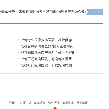
院哪家好些
成都看癫痫病哪里好?癫痫病患者护理怎么做?
下一页
成都专业的癫痫病医院，枕叶癫痫
成都看癫痫病哪里好?如何正确用药
成都癫痫病医院庆祝5.12国际护士节
成都正规癫痫医院，癫痫都有哪些
成都好的癫痫医院，引发癫痫病的
关于我们
-
联系方式
-
就诊流程
-
预约医生
-
健康讲堂
-
网站地图