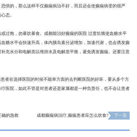
，恐惧的，那么这样不仅癫痫病治不好，而且还会使癫痫病变的很严
的心态。
饥或过饱，勿暴饮暴食。
成都能治好癫痫的医院
过度饥饿使血糖水平
后血糖水平会快速升高，体内胰岛素分泌增加，加速代谢，也会诱发癫
时补充水分和电解质以维持水及电解质平衡，避免诱发癫痫。还要注意
痫患者在选择医院的时候不能单方面的去判断医院的好坏，要从多个方
诊疗医院，如此不管是对患者还是家属都是一种负责任，也不会让患者
正确的急救
成都癫痫病治疗,癫痫患者应怎么饮食?
下一页