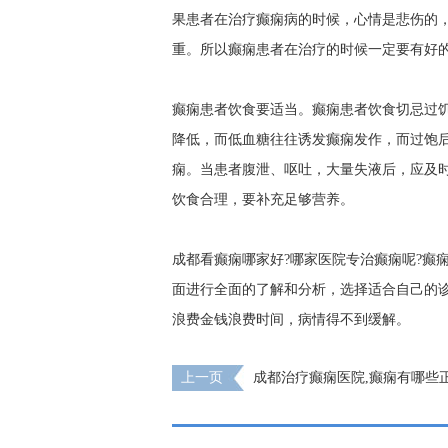
果患者在治疗癫痫病的时候，心情是悲伤的
重。所以癫痫患者在治疗的时候一定要有好
癫痫患者饮食要适当。癫痫患者饮食切忌过
降低，而低血糖往往诱发癫痫发作，而过饱
痫。当患者腹泄、呕吐，大量失液后，应及
饮食合理，要补充足够营养。
成都看癫痫哪家好?哪家医院专治癫痫呢?癫
面进行全面的了解和分析，选择适合自己的
浪费金钱浪费时间，病情得不到缓解。
上一页
成都治疗癫痫医院,癫痫有哪些
措施呢?