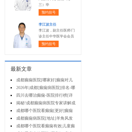
三）毕
预约挂号
李江波主任
李江波，副主任医师/门
诊主任中华医学会会员
预约挂号
最新文章
成都癫痫医院[哪家好]癫痫对儿
童病人心理有影响吗?
2026年|成都[癫痫病医院]排名-哪
些不良习惯能诱发癫痫?
四川去哪治癫痫-医院排行榜[详
细排名]癫痫治疗怎么治比较好?
揭秘!成都癫痫病医院专家讲解成
都哪一个医院能治疗癫痫?
成都哪个医院看癫痫[更好]癫痫
如何护理?
成都癫痫病医院[地址]羊角风发
作频率?
成都哪个医院看癫痫有效|儿童癫