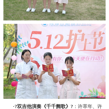
·?双吉他演奏《千千阙歌》?
：许萃年、许