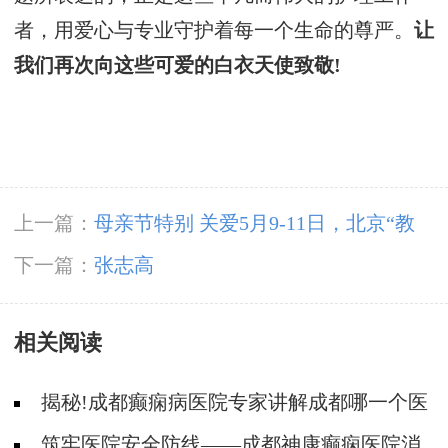
者，用爱心与专业守护着每一个生命的尊严。
让
我们再次向这些可爱的白衣天使致敬!
上一篇：
母亲节特别 关爱5月9-11日，北京“教
授级”癫痫名医亲临神康，多学科会诊助力患者
下一篇：
张志高
重获健康
相关阅读
揭秘!成都癫痫病医院专家讲解成都哪一个医
院能治疗癫痫?
筑牢医院安全防线——成都神康癫痫医院消