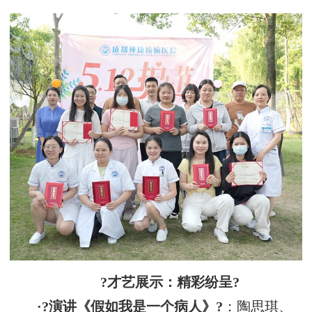
?才艺展示：精彩纷呈?
·?演讲《假如我是一个病人》?
：陶思琪、