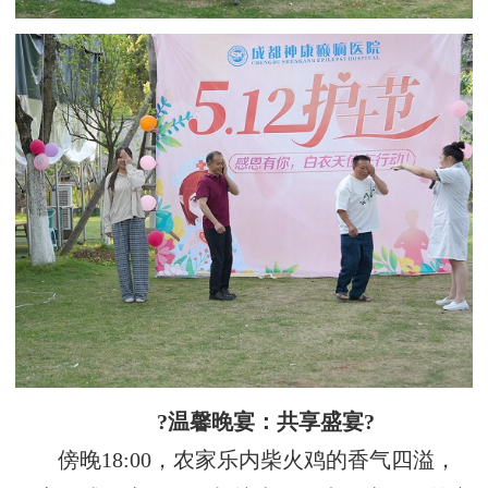
?温馨晚宴：共享盛宴?
傍晚18:00，农家乐内柴火鸡的香气四溢，