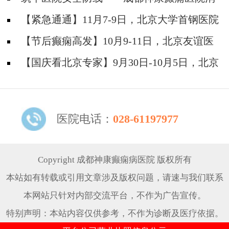
防安全培训纪实
【紧急通通】11月7-9日，北京大学首钢医院
神经内科胡颖教授亲临成都会诊，破解癫痫疑难
【节后癫痫高发】10月9-11日，北京友谊医
院陈葵博士免费会诊+治疗援助，破解癫痫难
【国庆看北京专家】9月30日-10月5日，北京
题！
天坛&首钢医院两大专家蓉城亲诊+癫痫大额救
助，速约！
医院电话：
028-61197977
Copyright 成都神康癫痫病医院 版权所有
本站如有转载或引用文章涉及版权问题，请速与我们联系
本网站只针对内部交流平台，不作为广告宣传。
特别声明：本站内容仅供参考，不作为诊断及医疗依据。