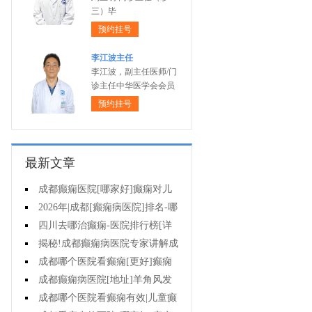
三）毕
预约挂号
李江波主任
李江波，副主任医师/门
诊主任中华医学会会员
预约挂号
最新文章
成都癫痫医院[哪家好]癫痫对儿
童病人心理有影响吗?
2026年|成都[癫痫病医院]排名-哪
些不良习惯能诱发癫痫?
四川去哪治癫痫-医院排行榜[详
细排名]癫痫治疗怎么治比较好?
揭秘!成都癫痫病医院专家讲解成
都哪一个医院能治疗癫痫?
成都哪个医院看癫痫[更好]癫痫
如何护理?
成都癫痫病医院[地址]羊角风发
作频率?
成都哪个医院看癫痫有效|儿童癫