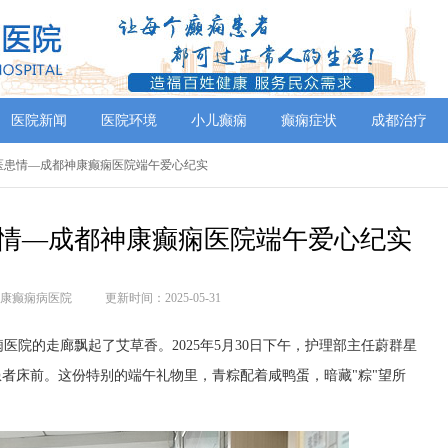
医院新闻
医院环境
小儿癫痫
癫痫症状
成都治疗
是医患情—成都神康癫痫医院端午爱心纪实
情—成都神康癫痫医院端午爱心纪实
康癫痫病医院
更新时间：2025-05-31
院的走廊飘起了艾草香。2025年5月30日下午，护理部主任蔚群星
患者床前。这份特别的端午礼物里，青粽配着咸鸭蛋，暗藏"粽"望所