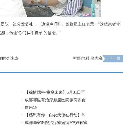
理团队一边分发节礼，一边轻声叮咛。蔚群星主任表示："这些患者常
感，传递'你们从不孤单'的信念。"
作时会造成
神经内科 张志高
下一页
【粽情‌端午·童享未来】5月31日至
成都哪里有治疗癫痫医院癫痫饮食
詹伟华
【感恩有你，白衣天使在行动】昨
成都哪家医院治疗癫痫病?孕妇有癫