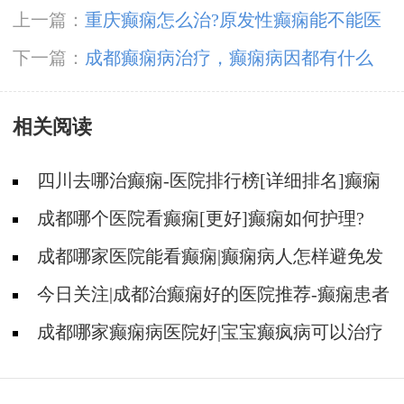
上一篇：
重庆癫痫怎么治?原发性癫痫能不能医
好?
下一篇：
成都癫痫病治疗，癫痫病因都有什么
啊?
相关阅读
四川去哪治癫痫-医院排行榜[详细排名]癫痫
治疗怎么治比较好?
成都哪个医院看癫痫[更好]癫痫如何护理?
成都哪家医院能看癫痫|癫痫病人怎样避免发
病?
今日关注|成都治癫痫好的医院推荐-癫痫患者
怎样正确用药?
成都哪家癫痫病医院好|宝宝癫疯病可以治疗
好吗?